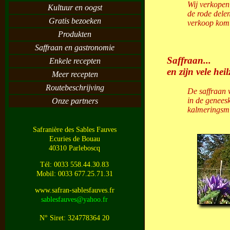
Wij verkopen 
Kultuur en oogst
de rode dele
Gratis bezoeken
verkoop komt
Produkten
Saffraan en gastronomie
Saffraan...
Enkele recepten
en zijn vele he
Meer recepten
Routebeschrijving
De saffraan w
in de geneesk
Onze partners
kalmeringsmi
Safranière des Sables Fauves
Ecuries de Bouau
40310 Parleboscq
Tél: 0033 558.44.30.83
Mobil: 0033 677.25.71.31
www.safran-sablesfauves.fr
sablesfauves@yahoo.fr
N° Siret: 324778364 20