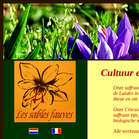
Cultuur 
Onze saffraa
de Landes in
likeur en om 
Onze Crocus 
saffraan zijn
biologische 
Alle werkzaa